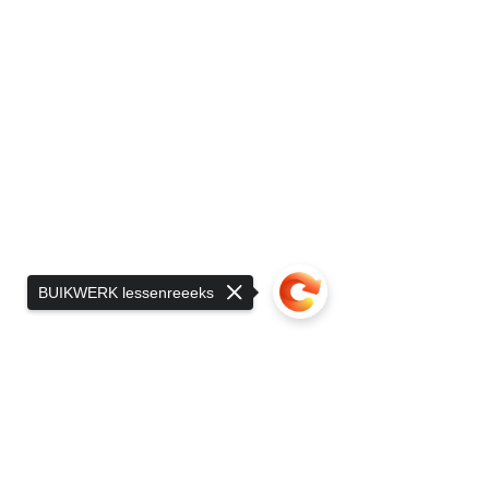
BUIKWERK lessenreeeks
Sorry, the checkout page does not
support sharing
Copied to clipboard