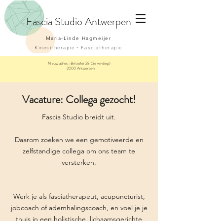
Fascia
Studio Antwerpen
Maria-Linde Hagmeijer
Kinesitherapie - Fasciatherapie
Nieuw adres :
Britselei 28 (3e verdiep)
2000 Antwerpen
Vacature: Collega gezocht!
​Fascia Studio breidt uit.
Daarom zoeken we een gemotiveerde en
zelfstandige collega om ons team te
versterken.
Werk je als fasciatherapeut, acupuncturist,
jobcoach of ademhalingscoach, en voel je je
thuis in een holistische, lichaamsgerichte